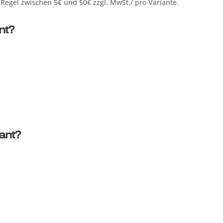
r Regel zwischen 5€ und 50€ zzgl. MwSt./ pro Variante.
nt?
ant?