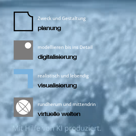
Zweck und Gestaltung
planung
modellieren bis ins Detail
digitalisierung
realistisch und lebendig
visualisierung
rundherum und mittendrin
virtuelle welten