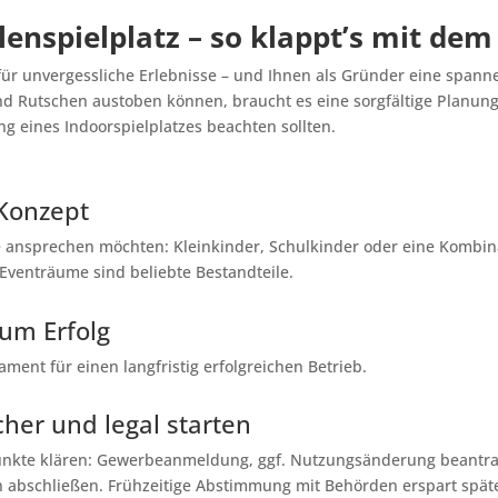
enspielplatz – so klappt’s mit dem
rt für unvergessliche Erlebnisse – und Ihnen als Gründer eine sp
d Rutschen austoben können, braucht es eine sorgfältige Planung. 
ng eines Indoorspielplatzes beachten sollten.
 Konzept
e ansprechen möchten: Kleinkinder, Schulkinder oder eine Kombinat
Eventräume sind beliebte Bestandteile.
zum Erfolg
ament für einen langfristig erfolgreichen Betrieb.
her und legal starten
Punkte klären: Gewerbeanmeldung, ggf. Nutzungsänderung beantra
n abschließen. Frühzeitige Abstimmung mit Behörden erspart spä