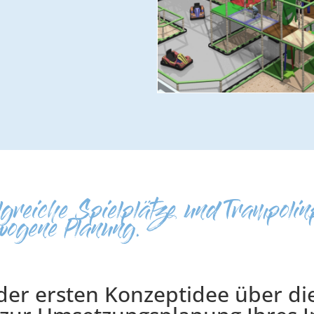
greiche Spielplätze und Trampolinp
wogene Planung.
 der ersten Konzeptidee über die