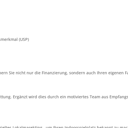
gsmerkmal (USP)
ern Sie nicht nur die Finanzierung, sondern auch Ihren eigenen F
ttung. Ergänzt wird dies durch ein motiviertes Team aus Empfangs
.
zieltes Lokalmarekting , um Ihren Indoorspielplatz bekannt zu ma