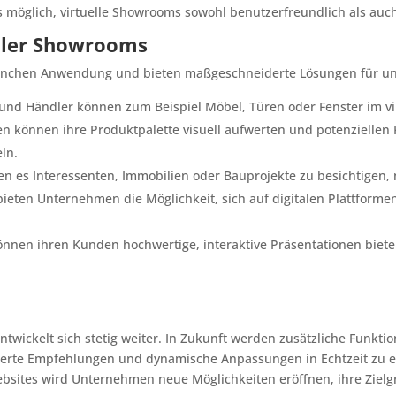
 möglich, virtuelle Showrooms sowohl benutzerfreundlich als auch
ller Showrooms
ranchen Anwendung und bieten maßgeschneiderte Lösungen für unt
 und Händler können zum Beispiel Möbel, Türen oder Fenster im v
 können ihre Produktpalette visuell aufwerten und potenziellen
ln.
n es Interessenten, Immobilien oder Bauprojekte zu besichtigen, 
ieten Unternehmen die Möglichkeit, sich auf digitalen Plattform
n ihren Kunden hochwertige, interaktive Präsentationen bieten,
twickelt sich stetig weiter. In Zukunft werden zusätzliche Funktion
sierte Empfehlungen und dynamische Anpassungen in Echtzeit zu er
sites wird Unternehmen neue Möglichkeiten eröffnen, ihre Zielg