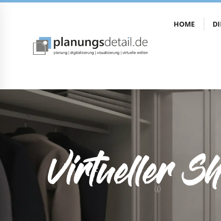
HOME
D
Virtueller S