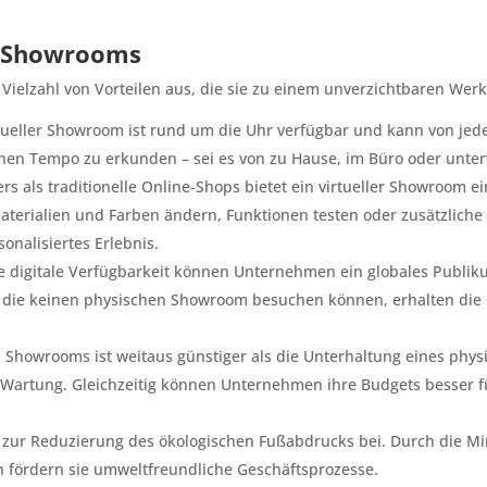
en Showrooms
e Vielzahl von Vorteilen aus, die sie zu einem unverzichtbaren 
tueller Showroom ist rund um die Uhr verfügbar und kann von jed
enen Tempo zu erkunden – sei es von zu Hause, im Büro oder unte
s als traditionelle Online-Shops bietet ein virtueller Showroom ei
aterialien und Farben ändern, Funktionen testen oder zusätzliche 
onalisiertes Erlebnis.
 digitale Verfügbarkeit können Unternehmen ein globales Publik
die keinen physischen Showroom besuchen können, erhalten die Mö
n Showrooms ist weitaus günstiger als die Unterhaltung eines physi
 Wartung. Gleichzeitig können Unternehmen ihre Budgets besser f
 zur Reduzierung des ökologischen Fußabdrucks bei. Durch die Mi
fördern sie umweltfreundliche Geschäftsprozesse.