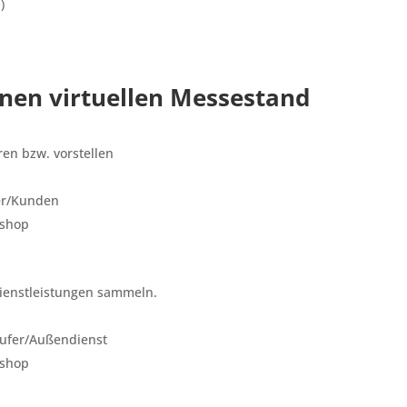
)
inen virtuellen Messestand
ren bzw. vorstellen
ler/Kunden
kshop
ienstleistungen sammeln.
äufer/Außendienst
kshop