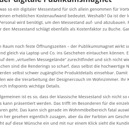
was so ein digitaler Messestand für sich allein genommen für Vorte
r einen erheblichen Kostenaufwand bedeutet. Weshalb? Da ist der l
ersonal wird benötigt, um den Messestand auf- und abzubauen. Fa
r den Messestand schlägt ebenfalls als Kostenfaktor zu Buche. Gan
en Raum noch feste Öffnungszeiten – der Publikumsmagnet wirkt s
 und gleich via Laptop und Co. ins Geschehen eintauchen können. 
auf dem „virtuellen Messegelände“ zurechtfindet und sich nicht wi
chen sind die Renderings so scharf, dass selbst die hochwertige Na
den selbst schwer zugängliche Produktdetails einsehbar. Damit l
nden wie die Verarbeitung der Designercouch im Wohnzimmer. Ihr K
ch Infopoints wichtige Details.
llgemeinen ist es so, dass der klassische Messestand sich nicht so
nts kann präsentiert werden. Das trifft im Besonderen für die ein
uren geht. Das kann sich gerade im Wohnmöbelbereich fatal auswi
her gesehen eigentlich zusagen, aber da der Farbton am Geschmac
eht auf diese Wünsche ein und mit nur einem Klick sieht die Kund