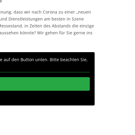
n!
Meinung, dass wir nach Corona zu einer „neuen
und Dienstleistungen am besten in Szene
Messestand, in Zeiten des Abstands die einzige
aussehen könnte? Wir gehen für Sie gerne ins
ie auf den Button unten. Bitte beachten Sie,