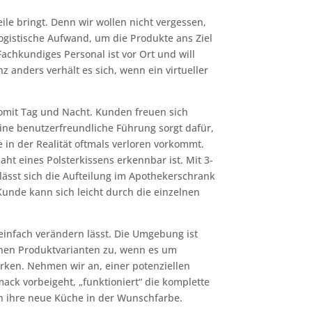
ile bringt. Denn wir wollen nicht vergessen,
ogistische Aufwand, um die Produkte ans Ziel
chkundiges Personal ist vor Ort und will
z anders verhält es sich, wenn ein virtueller
omit Tag und Nacht. Kunden freuen sich
Eine benutzerfreundliche Führung sorgt dafür,
e in der Realität oftmals verloren vorkommt.
ht eines Polsterkissens erkennbar ist. Mit 3-
ässt sich die Aufteilung im Apothekerschrank
unde kann sich leicht durch die einzelnen
 einfach verändern lässt. Die Umgebung ist
zelnen Produktvarianten zu, wenn es um
rken. Nehmen wir an, einer potenziellen
k vorbeigeht, „funktioniert“ die komplette
in ihre neue Küche in der Wunschfarbe.