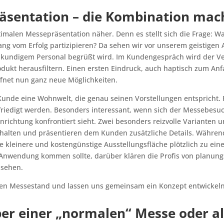
äsentation – die Kombination mach
imalen Messepräsentation näher. Denn es stellt sich die Frage: Wa
g vom Erfolg partizipieren? Da sehen wir vor unserem geistigen
chkundigem Personal begrüßt wird. Im Kundengespräch wird der V
kt herausfiltern. Einen ersten Eindruck, auch haptisch zum Anfa
öffnet nun ganz neue Möglichkeiten.
 Kunde eine Wohnwelt, die genau seinen Vorstellungen entspricht.
iedigt werden. Besonders interessant, wenn sich der Messebesuch
nrichtung konfrontiert sieht. Zwei besonders reizvolle Varianten u
Inhalten und präsentieren dem Kunden zusätzliche Details. Während 
e kleinere und kostengünstige Ausstellungsfläche plötzlich zu e
nwendung kommen sollte, darüber klären die Profis von planungsd
 sehen.
ellen Messestand und lassen uns gemeinsam ein Konzept entwickeln
er einer „normalen“ Messe oder al