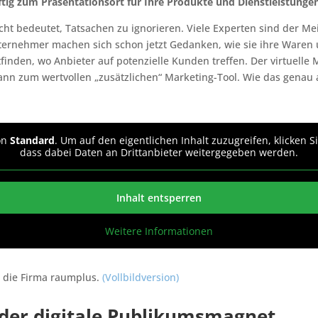
tig zum Präsentationsort für Ihre Produkte und Dienstleistunge
nicht bedeutet, Tatsachen zu ignorieren. Viele Experten sind der 
ternehmer machen sich schon jetzt Gedanken, wie sie ihre Waren 
finden, wo Anbieter auf potenzielle Kunden treffen. Der virtuelle 
dann zum wertvollen „zusätzlichen“ Marketing-Tool. Wie das genau 
von
Standard
. Um auf den eigentlichen Inhalt zuzugreifen, klicken S
dass dabei Daten an Drittanbieter weitergegeben werden.
Inhalt entsperren
Weitere Informationen
r die Firma raumplus.
(Vollbildversion)
 der digitale Publikumsmagnet