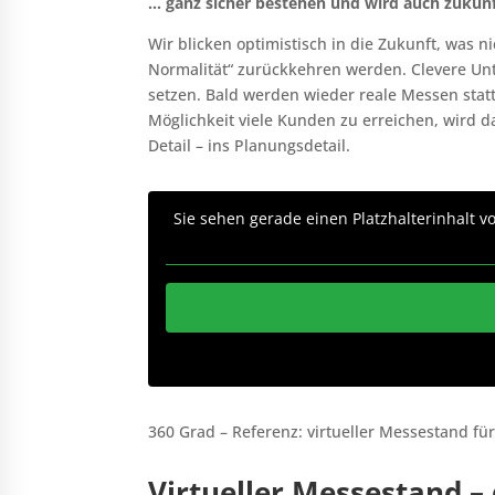
… ganz sicher bestehen und wird auch zukünf
Wir blicken optimistisch in die Zukunft, was 
Normalität“ zurückkehren werden. Clevere Un
setzen. Bald werden wieder reale Messen statt
Möglichkeit viele Kunden zu erreichen, wird 
Detail – ins Planungsdetail.
Sie sehen gerade einen Platzhalterinhalt 
360 Grad – Referenz: virtueller Messestand fü
Virtueller Messestand –